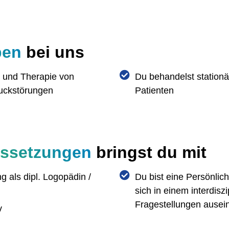
ben
bei uns
ik und Therapie von
Du behandelst station
uckstörungen
Patienten
ussetzungen
bringst du mit
 als dipl. Logopädin /
Du bist eine Persönlich
sich in einem interdis
Fragestellungen ausei
v