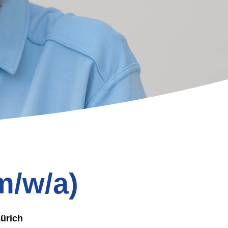
m/w/a)
Zürich